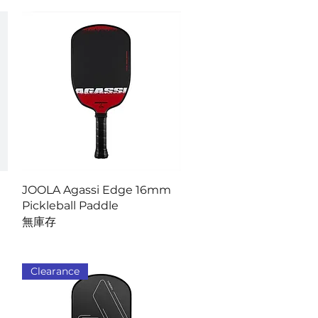
快速瀏覽
JOOLA Agassi Edge 16mm
Pickleball Paddle
無庫存
Clearance