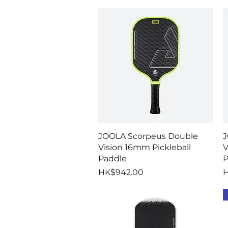
快速瀏覽
JOOLA Scorpeus Double
J
Vision 16mm Pickleball
V
Paddle
P
價格
HK$942.00
H