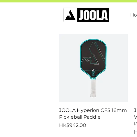
H
快速瀏覽
JOOLA Hyperion CFS 16mm
J
Pickleball Paddle
V
P
價格
HK$942.00
H