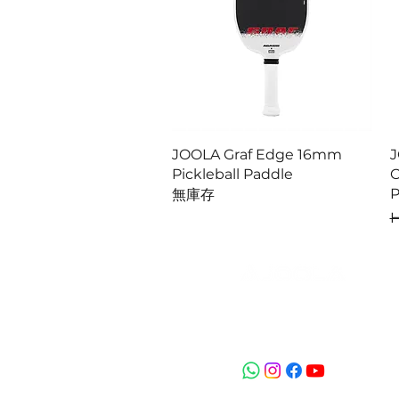
快速瀏覽
JOOLA Graf Edge 16mm
J
Pickleball Paddle
C
P
無庫存
H