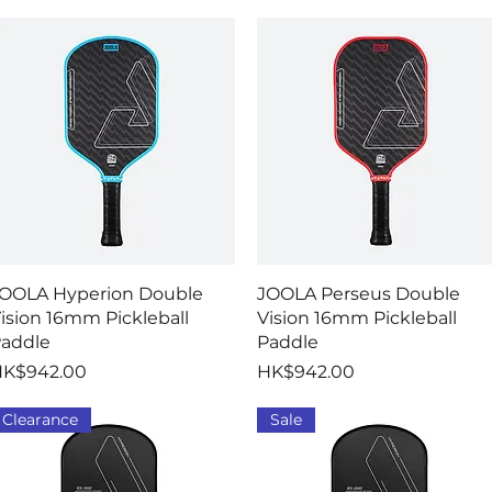
快速瀏覽
快速瀏覽
OOLA Hyperion Double
JOOLA Perseus Double
ision 16mm Pickleball
Vision 16mm Pickleball
addle
Paddle
價格
價格
K$942.00
HK$942.00
Clearance
Sale