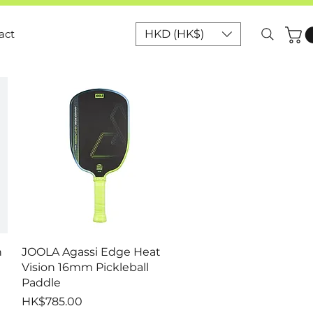
act
HKD (HK$)
快速瀏覽
n
JOOLA Agassi Edge Heat
Vision 16mm Pickleball
Paddle
價格
HK$785.00