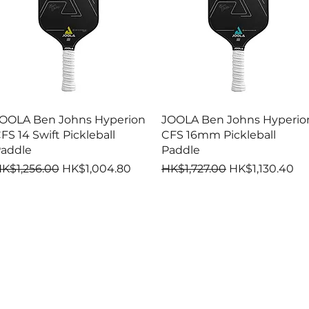
快速瀏覽
快速瀏覽
OOLA Ben Johns Hyperion
JOOLA Ben Johns Hyperio
FS 14 Swift Pickleball
CFS 16mm Pickleball
addle
Paddle
一般價格
促銷價格
一般價格
促銷價格
K$1,256.00
HK$1,004.80
HK$1,727.00
HK$1,130.40
PICKLEBALL PADDLES
公司
SUPP
By Shape
關於JOOLA
Warra
By Series
分銷商查詢
Conta
By Skill Levels
Agassi X JOOLA