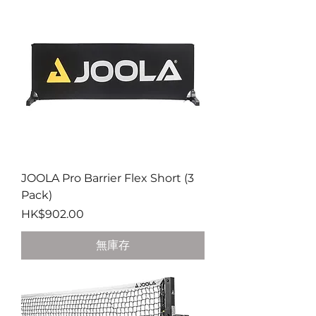
JOOLA Pro Barrier Flex Short (3
Pack)
價格
HK$902.00
無庫存