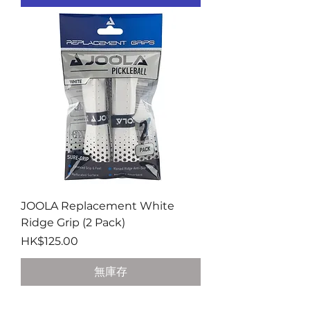
JOOLA Replacement White
Ridge Grip (2 Pack)
價格
HK$125.00
無庫存