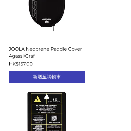
JOOLA Neoprene Paddle Cover
Agassi/Graf
價格
HK$157.00
新增至購物車