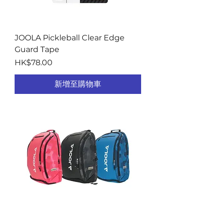
JOOLA Pickleball Clear Edge
Guard Tape
價格
HK$78.00
新增至購物車