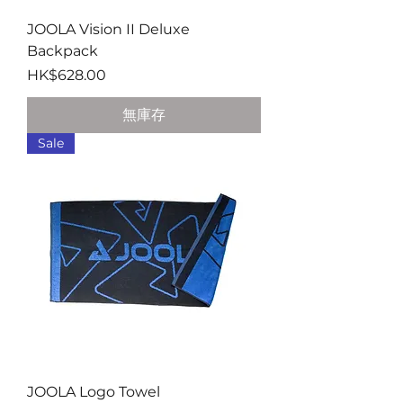
JOOLA Vision II Deluxe
Backpack
價格
HK$628.00
無庫存
Sale
JOOLA Logo Towel