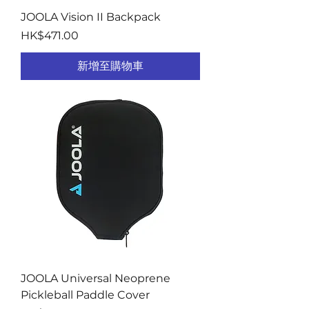
JOOLA Vision II Backpack
價格
HK$471.00
新增至購物車
JOOLA Universal Neoprene
Pickleball Paddle Cover