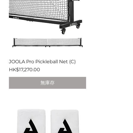
JOOLA Pro Pickleball Net (C)
價格
HK$17,270.00
無庫存