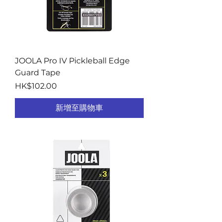
JOOLA Pro IV Pickleball Edge
Guard Tape
價格
HK$102.00
新增至購物車