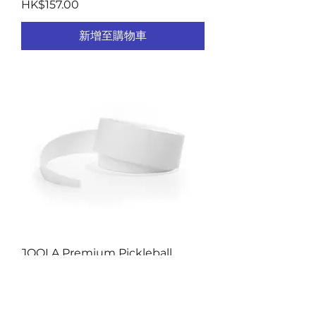
價格
HK$157.00
新增至購物車
JOOLA Premium Pickleball
Paddle Overgrip (4 Count)
價格
HK$78.00